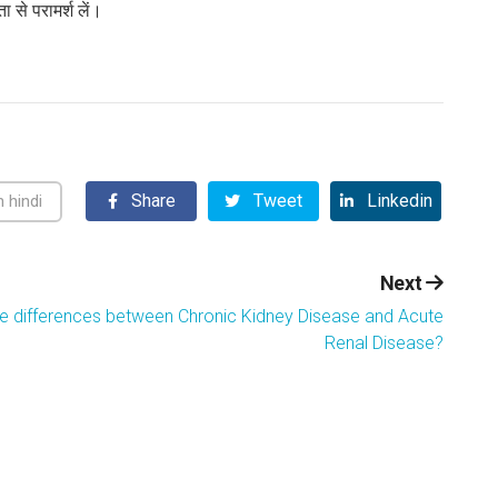
ा से परामर्श लें।
Share
Tweet
Linkedin
 hindi
Next
he differences between Chronic Kidney Disease and Acute
Renal Disease?