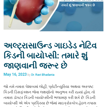
અલ્ટ્રાસાઉન્ડ ગાઇડેડ નેટિવ
કિડની બાયોપ્સી: તમારે શું
જાણવાની જરૂર છે
May 16, 2023
by
Dr. Ravi Bhadania
જો તમે તમારા પેશાબમાં લોહી, પ્રોટીન્યુરિયા અથવા અસ્પષ્ટ
કિડની ડિસફંક્શન જેવા લક્ષણોનો અનુભવ કરી રહ્યાં હોવ, તો
તમારા ડૉક્ટર કિડની બાયોપ્સીની ભલામણ કરી શકે છે. કિડની
બાયોપ્સી એ એક પ્રક્રિયા છે જેમાં માઇક્રોસ્કોપ હેઠળ તપાસ