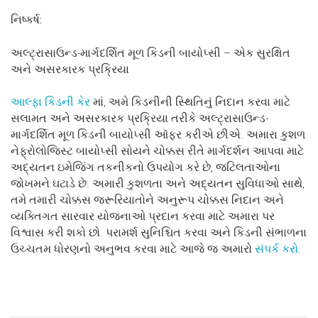
નિષ્કર્ષ:
અલ્ટ્રાસાઉન્ડ-માર્ગદર્શિત મૂળ કિડની બાયોપ્સી – એક સુરક્ષિત
અને અસરકારક પ્રક્રિયા
આલ્ફા કિડની કેર
માં, અમે કિડનીની સ્થિતિનું નિદાન કરવા માટે
સલામત અને અસરકારક પ્રક્રિયા તરીકે અલ્ટ્રાસાઉન્ડ-
માર્ગદર્શિત મૂળ કિડની બાયોપ્સી ઑફર કરીએ છીએ. અમારા કુશળ
નેફ્રોલોજિસ્ટ બાયોપ્સી સોયને ચોક્કસ રીતે માર્ગદર્શન આપવા માટે
અદ્યતન ઇમેજિંગ તકનીકનો ઉપયોગ કરે છે, જટિલતાઓના
જોખમને ઘટાડે છે. અમારી કુશળતા અને અદ્યતન સુવિધાઓ સાથે,
તમે તમારી ચોક્કસ જરૂરિયાતોને અનુરૂપ ચોક્કસ નિદાન અને
વ્યક્તિગત સારવાર યોજનાઓ પ્રદાન કરવા માટે અમારા પર
વિશ્વાસ કરી શકો છો. પરામર્શ સુનિશ્ચિત કરવા અને કિડની સંભાળના
ઉચ્ચતમ ધોરણનો અનુભવ કરવા માટે આજે જ અમારો
સંપર્ક કરો
.