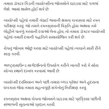
તમારા ડૉક્ટર કિડની બાયોપ્સીના જોખમોને ઘટાડવા માટે પગલાં
લેશે. આમાં શામેલ હોઈ શકે છે:
બાયોપ્સી પહેલાં તમારી ગંઠાઈ જવાની ક્ષમતા ચકાસવા માટે રક્ત
પરીક્ષણ કરવું. જો તમને રક્તસ્રાવની વિકૃતિ હોય અથવા તમે
લોહીને પાતળું કરવાની દવાઓ લેતા હોવ, તો તમારા ડૉક્ટર બાયોપ્સી
પહેલાં તમારી દવાની પદ્ધતિને સમાયોજિત કરી શકે છે.
ચેપનું જોખમ ઓછું કરવા માટે બાયોપ્સી પહેલાં ત્વચાને સારી રીતે
સાફ કરવી.
અલ્ટ્રાસાઉન્ડ માર્ગદર્શનનો ઉપયોગ કરીને ખાતરી કરો કે સોય
યોગ્ય સ્થાને દાખલ કરવામાં આવી છે.
બાયોપ્સી દરમિયાન અને પછી તમારા બ્લડ પ્રેશર અને હૃદયના
ધબકારા જેવા તમારા મહત્વપૂર્ણ સંકેતોનું નિરીક્ષણ કરવું.
રક્તસ્રાવ અથવા ચેપના જોખમને ઘટાડવા માટે પ્રક્રિયા પછીની
સંભાળની સૂચનાઓ પ્રદાન કરવી.