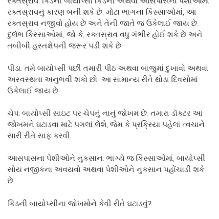
રક્તસ્રાવ: કિડની બાયોપ્સી કિડની અથવા આસપાસના પેશીઓમાં
રક્તસ્રાવનું કારણ બની શકે છે. મોટા ભાગના કિસ્સાઓમાં, આ
રક્તસ્રાવ નજીવો હોય છે અને તેની જાતે જ ઉકેલાઈ જાય છે.
દુર્લભ કિસ્સાઓમાં, જો કે, રક્તસ્રાવ વધુ ગંભીર હોઈ શકે છે અને
તબીબી હસ્તક્ષેપની જરૂર પડી શકે છે.
પીડા: તમે બાયોપ્સી પછી તમારી પીઠ અથવા બાજુમાં દુખાવો અથવા
અસ્વસ્થતા અનુભવી શકો છો. આ સામાન્ય રીતે થોડા દિવસોમાં
ઉકેલાઈ જાય છે.
ચેપ: બાયોપ્સી સાઇટ પર ચેપનું નાનું જોખમ છે. તમારા ડૉક્ટર આ
જોખમને ઘટાડવા માટે પગલાં લેશે, જેમ કે પ્રક્રિયા પહેલાં ત્વચાને
સારી રીતે સાફ કરવી.
આસપાસના પેશીઓને નુકસાન: ભાગ્યે જ કિસ્સાઓમાં, બાયોપ્સી
સોય નજીકના અવયવો અથવા પેશીઓને નુકસાન પહોંચાડી શકે
છે.
કિડની
બાયોપ્સીના
જોખમોને
કેવી
રીતે
ઘટાડવું?