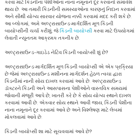
કરવા માટે કિડનીના પેશીઓના નાના નમૂનાને દૂર કરવાનો સમાવેશ
થાય છે. આ તમારી કિડનીની સમસ્યાઓના કારણનું નિદાન કરવામાં
અને સૌથી યોગ્ય સારવાર યોજના નક્કી કરવામાં મદદ કરી શકે છે.
આ બ્લોગમાં, અમે અલ્ટ્રાસાઉન્ડ-માર્ગદર્શિત મૂળ કિડની
બાયોપ્સીની ચર્ચા કરીશું, જે
કિડની બાયોપ્સી
કરવા માટે ઉપયોગમાં
લેવાતી ન્યૂનતમ આક્રમક તકનીક છે.
અલ્ટ્રાસાઉન્ડ-
ગાઇડેડ
નેટિવ
કિડની
બાયોપ્સી
શું
છે?
અલ્ટ્રાસાઉન્ડ-માર્ગદર્શિત મૂળ કિડની બાયોપ્સી એ એક પ્રક્રિયા
છે જેમાં અલ્ટ્રાસાઉન્ડ મશીનના માર્ગદર્શન હેઠળ ત્વચા દ્વારા
કિડનીમાં નાની સોય દાખલ કરવામાં આવે છે. અલ્ટ્રાસાઉન્ડ
ડૉક્ટરને કિડની અને આસપાસના પેશીઓને વાસ્તવિક સમયમાં
જોવાની મંજૂરી આપે છે, ખાતરી કરે છે કે સોય યોગ્ય સ્થાને દાખલ
કરવામાં આવી છે. એકવાર સોય સ્થાને આવી જાય, કિડની પેશીના
નાના નમૂનાને દૂર કરવામાં આવે છે અને વિશ્લેષણ માટે લેબમાં
મોકલવામાં આવે છે.
કિડની
બાયોપ્સી
શા
માટે
સૂચવવામાં
આવે
છે?