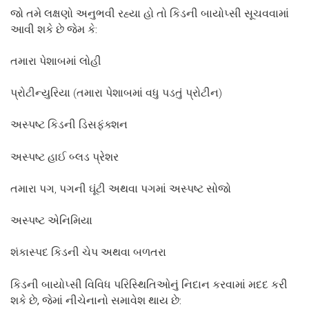
જો
તમે
લક્ષણો
અનુભવી
રહ્યા
હો
તો
કિડની
બાયોપ્સી
સૂચવવામાં
આવી
શકે
છે
જેમ
કે:
તમારા પેશાબમાં લોહી
પ્રોટીન્યુરિયા (તમારા પેશાબમાં વધુ પડતું પ્રોટીન)
અસ્પષ્ટ કિડની ડિસફંક્શન
અસ્પષ્ટ હાઈ બ્લડ પ્રેશર
તમારા પગ, પગની ઘૂંટી અથવા પગમાં અસ્પષ્ટ સોજો
અસ્પષ્ટ એનિમિયા
શંકાસ્પદ કિડની ચેપ અથવા બળતરા
કિડની
બાયોપ્સી
વિવિધ
પરિસ્થિતિઓનું
નિદાન
કરવામાં
મદદ
કરી
શકે
છે,
જેમાં
નીચેનાનો
સમાવેશ
થાય
છે: