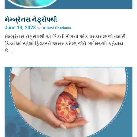
મેમ્બ્રેનસ નેફ્રોપથી
June 13, 2023
by
Dr. Ravi Bhadania
મેમ્બ્રેનસ નેફ્રોપથી એ કિડની રોગનો એક પ્રકાર છે જે તમારી
કિડનીમાં રહેલા ફિલ્ટરને અસર કરે છે, જેને ગ્લોમેરુલી કહેવાય
છે....