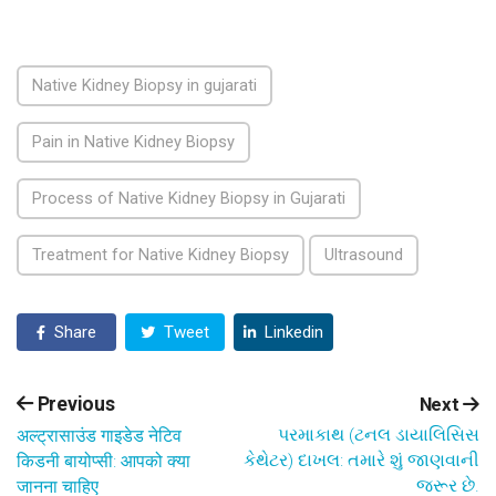
Native Kidney Biopsy in gujarati
Pain in Native Kidney Biopsy
Process of Native Kidney Biopsy in Gujarati
Treatment for Native Kidney Biopsy
Ultrasound
Share
Tweet
Linkedin
Previous
Next
પરમાકાથ (ટનલ ડાયાલિસિસ
अल्ट्रासाउंड गाइडेड नेटिव
કેથેટર) દાખલ: તમારે શું જાણવાની
किडनी बायोप्सी: आपको क्या
જરૂર છે.
जानना चाहिए