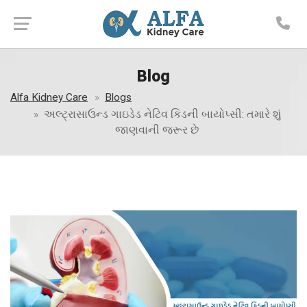
Blog
Alfa Kidney Care
Blogs
અલ્ટ્રાસાઉન્ડ ગાઇડેડ નેટિવ કિડની બાયોપ્સી: તમારે શું
જાણવાની જરૂર છે