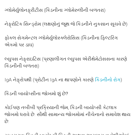
ગ્લોમેર્યુલોનફ્રીટીસ (કિડનીના ગ્લોમેરુલીની બળતરા)
નેફ્રોટિક સિન્ડ્રોમ (લક્ષણોનું જૂથ જે કિડનીને નુકસાન સૂચવે છે)
ફોકલ સેગમેન્ટલ ગ્લોમેર્યુલોસ્ક્લેરોસિસ (કિડનીના ફિલ્ટરિંગ
એકમો પર ડાઘ)
લ્યુપસ નેફ્રાઇટિસ (પ્રણાલીગત લ્યુપસ એરીથેમેટોસસના કારણે
કિડનીની બળતરા)
IgA નેફ્રોપથી (પ્રોટીન IgA ના થાપણોને કારણે
કિડનીનો રોગ
)
કિડની
બાયોપ્સીના
જોખમો
શું
છે?
કોઈપણ તબીબી પ્રક્રિયાની જેમ, કિડની બાયોપ્સી કેટલાક
જોખમો ધરાવે છે. સૌથી સામાન્ય જોખમોમાં નીચેનાનો સમાવેશ થાય
છે: