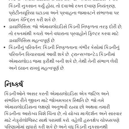
કિડની નુકસાન કર્યું હોય, તો દવાઓ રક્ત દબાણ નિયંત્રણ,
પ્રોટીનયૂરિયા ઘટાડવા અને પ્રવાહના જમાવટને સંભાળવા પર
ધ્યાન કેન્દ્રિત કરી શકે છે.
ડાયાલિસિસ
: જો એમાયલોઇડિસે કિડની નિષ્ફળતા તરફ દોરી છે,
તો રક્તમાંથી કચરો અને વધારાના પ્રવાહોને ફિલ્ટર કરવા માટે
ડાયાલિસિસ મહત્વપૂર્ણ છે.
કિડનીનું પરિવર્તન
: કિડની નિષ્ફળતાના ગંભીર કેસોમાં કિડનીનું
પરિવર્તન વિચારવામાં આવી શકે છે. ટ્રાન્સપ્લાન્ટેડ કિડનીમાં
એમાયલોઇડ જમા ફરીથી બની શકે છે, તેથી તેની સંભાળ લેવી
અને ધ્યાન રાખવું મહત્વપૂર્ણ છે.
નિષ્કર્ષ
કિડનીઓને અસર કરતી એમાયલોઇડિસ એક જટિલ અને
સંભવિત રીતે જીવન માટે જોખમકારક સ્થિતિ છે. જો તમે
એમાયલોઇડિસના લક્ષણો અનુભવી રહ્યા છો અથવા તમારી
કિડનીના આરોગ્ય વિશે ચિંતા છે, તો યોગ્ય માર્ગદર્શન અને સારવાર
માટે નેફ્રોલોજિસ્ટ સાથે પરામર્શ કરો. વહેલી હસ્તક્ષેપ ચોક્કસપણે
પરિણામોમાં સુધારો કરી શકે છે અને વધુ કિડની નુકસાનથી