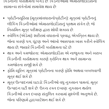
કિડનીની કાર્યક્ષમતા બગડે છે. કિડનીઓમાં એમાયલોઇડિસના
સામાન્ય સંકેતોમાં સમાવેશ થાય છે:
પ્રોટીનયૂરિયા (મૂત્રમાંવધારાનોપ્રોટીન):
મૂત્રમાં પ્રોટીનનું
લીકિંગ કિડનીઓમાં એમાયલોઇડિસનું પ્રથમ સંકેત છે, જે
નિયમિત મૂત્ર પરીક્ષણ દ્વારા શોધી શકાય છે.
સ્વેલિંગ (એડેમા):
શરીરમાં વધારાનો પ્રવાહ એકત્રિત થાય છે,
જેના કારણે પગ, ઘૂંટણ અને આંખો આસપાસ ખાસ કરીને સ્વેલિંગ
થાય છે, જ્યારે કિડનીની કાર્યક્ષમતા ઘટે છે.
થાક અને કમજોરતા:
એમાયલોઇડિસ એ નાજુકતા અને ખરાબ
કિડનીની કાર્યક્ષમતા કારણે ક્રોનિક થાક અને સામાન્ય
કમજોરતા સર્જી શકે છે.
ફોમિ યૂરિન:
મૂત્રમાં પ્રોટીનના કારણે ફોમિ અથવા બબલવાળી
મૂત્ર થઈ શકે છે.
મૂત્ર ઉત્પાદનમાં ઘટાડો:
કિડનીઓ વધુ નુકસાન પામતાં, મૂત્ર
ઉત્પાદન ઘટી શકે છે. ઉચ્ચ રક્ત દબાણ: નુકસાન થયેલ
કિડનીઓ રક્ત દબાણ સંતુલિત કરવામાં મુશ્કેલી અનુભવે છે,
જેના પરિણામે હાઇપરટેંશન થઈ શકે છે.