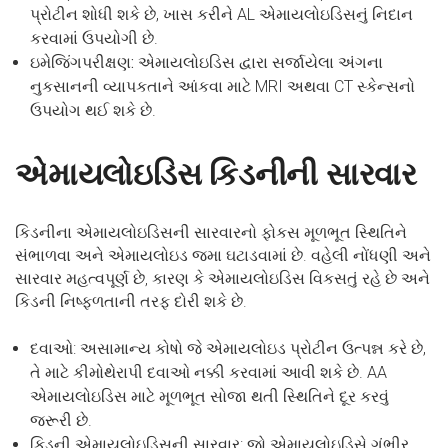
પ્રોટીન શોધી શકે છે, ખાસ કરીને AL એમાયલોઇડિસનું નિદાન
કરવામાં ઉપયોગી છે.
ઇમેજિંગપરીક્ષણ:
એમાયલોઇડિસ દ્વારા સર્જાયેલા અંગના
નુકસાનની વ્યાપકતાને આંકવા માટે MRI અથવા CT સ્કેન્સનો
ઉપયોગ થઈ શકે છે.
એમાયલોઇડિસ કિડનીની સારવાર
કિડનીના એમાયલોઇડિસની સારવારનો ફોકસ મૂળભૂત સ્થિતિને
સંભાળવા અને એમાયલોઇડ જમા ઘટાડવામાં છે. વહેલી નોંધણી અને
સારવાર મહત્વપૂર્ણ છે, કારણ કે એમાયલોઇડિસ વિકસતું રહે છે અને
કિડની નિષ્ફળતાની તરફ દોરી શકે છે.
દવાઓ
: અસામાન્ય કોષો જે એમાયલોઇડ પ્રોટીન ઉત્પન્ન કરે છે,
તે માટે કીમોથેરાપી દવાઓ નક્કી કરવામાં આવી શકે છે. AA
એમાયલોઇડિસ માટે મૂળભૂત સોજા થતી સ્થિતિને દૂર કરવું
જરૂરી છે.
કિડની એમાયલોઇડિસની સારવાર
: જો એમાયલોઇડિસે ગંભીર