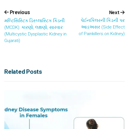
Previous
Next
પેઈનકિલરની કિડની પર
મલ્ટિસિસ્ટિક ડિસ્પ્લાસ્ટિક કિડની
આડઅસર (Side Effect
(MCDK): કારણો, લક્ષણો, સારવાર
of Painkillers on Kidney)
(Multicystic Dysplastic Kidney in
Gujarati)
Related Posts