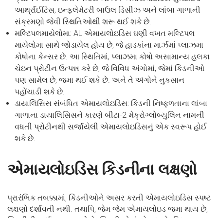
આર્થ્રાઈટિસ, ઇન્ફ્લેમેટરી બાઉલ ડિસીઝ અને લાંબા ગાળાની
સંક્રમણો જેવી સ્થિતિઓથી શરૂ થઈ શકે છે.
મલ્ટિપલમાયેલોમા:
AL એમાયલોઇડિસ ઘણી વખત મલ્ટિપલ
માયેલોમા સાથે જોડાયેલ હોય છે, જે હાડકાંના માર્ઝમાં પ્લાઝમા
કોષોના કેન્સર છે. આ સ્થિતિમાં, પ્લાઝમા કોષો અસામાન્ય હલકા
ચેઇન પ્રોટીન ઉત્પન્ન કરે છે, જે વિવિધ અંગોમાં, જેમાં કિડનીઓ
પણ સામેલ છે, જમા થઈ શકે છે. અને તે અંગોને નુકસાન
પહોંચાડી શકે છે.
ડાયાલિસિસ સંબંધિત એમાયલોઇડિસ:
કિડની નિષ્ફળતાના લાંબા
ગાળાના ડાયાલિસિસને કારણે બીટા-2 મેક્રોગ્લોબ્યુલિન નામની
વધતી પ્રોટીનથી સર્જાયેલી એમાયલોઇડિસનું એક સ્વરૂપ હોઈ
શકે છે.
એમાયલોઇડિસ કિડનીના લક્ષણો
પ્રારંભિક તબક્કામાં, કિડનીઓને અસર કરતી એમાયલોઇડિસ સ્પષ્ટ
લક્ષણો દર્શાવતી નથી. તથાપિ, જેમ જેમ એમાયલોઇડ જમા થાય છે,