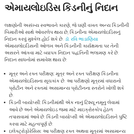
એમાયલોઇડિસ કિડનીનું નિદાન
લક્ષણોની અસંખ્ય સ્વભાવને કારણે, જે ઘણી વખત અન્ય કિડનીની
બિમારીઓ સાથે ઓવરલેપ થાય છે, કિડનીના એમાયલોઇડિસનું
નિદાન કરવું મુશ્કેલ હોઈ શકે છે.
ડૉ. રવિ ભાડાણિયા
એમાયલોઇડિસની ઓળખ અને કિડનીની કાર્યક્ષમતા પર તેની
અસરને આંકવા માટે વ્યાપક નિદાન પદ્ધતિની ભલામણ કરે છે.
નિદાન સાધનોમાં સમાવેશ થાય છે:
મૂત્ર અને રક્ત પરીક્ષણ:
મૂત્ર અને રક્ત પરીક્ષણ કિડનીના
એમાયલોઇડિસના સૂચકાંક છે. આ પરીક્ષણો મૂત્રમાં વધારાનો
પ્રોટીન અને રક્તમાં અસામાન્ય પ્રોટીનના સ્તરોને ખોલી શકે
છે.
કિડની બાયોપ્સી
:
કિડનીમાંથી એક નાનું ટિશ્યૂ નમૂનુ લેવામાં
આવે છે અને એમાયલોઇડ જમા માટે માઇક્રોસ્કોપ હેઠળ
તપાસવામાં આવે છે. કિડની બાયોપ્સી એ એમાયલોઇડિસને પુષ્ટિ
કરવા માટે મહત્વપૂર્ણ છે.
ઇલેક્ટ્રોફોરેસિસ:
આ પરીક્ષણ રક્ત અથવા મૂત્રમાં અસામાન્ય