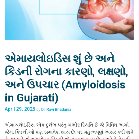
એમાયલોઇડિસ શું છે અને
કિડની રોગના કારણો, લક્ષણો,
અને ઉપચાર (Amyloidosis
in Gujarati)
April 29, 2025
by
Dr. Ravi Bhadania
એમાયલોઇડિસ એક દુર્લભ પરંતુ ગંભીર સ્થિતિ છે જે વિવિધ અંગો,
જેમાં કિડનીઓ પણ સમાવેશ થાય છે, પર મહત્વપૂર્ણ અસર કરી શકે