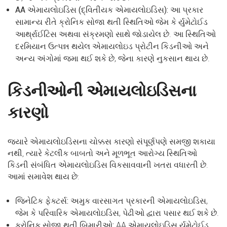
AA એમાયલોઇડિસ (દ્વિતીયક એમાયલોઇડિસ):
આ પ્રકાર
સામાન્ય રીતે ક્રોનિક સોજા થતી સ્થિતિઓ જેમ કે ર્યુમેટોઈડ
આર્થ્રાઈટિસ અથવા સંક્રમણો સાથે જોડાયેલ છે. આ સ્થિતિઓ
દરમિયાન ઉત્પન્ન થયેલ એમાયલોઇડ પ્રોટીન કિડનીઓ અને
અન્ય અંગોમાં જમા થઈ શકે છે, જેના કારણે નુકસાન થાય છે.
કિડનીઓની એમાયલોઇડિસના
કારણો
જ્યારે એમાયલોઇડિસના ચોક્કસ કારણો સંપૂર્ણપણે સમજી શકાયા
નથી, ત્યારે કેટલીક બાબતો અને મૂળભૂત આરોગ્ય સ્થિતિઓ
કિડની સંબંધિત એમાયલોઇડિસ વિકસાવવાની ખતરા વધારતી છે.
આમાં સમાવેશ થાય છે:
જિનેટિક ફેક્ટર્સ:
અમુક વારસાગત પ્રકારની એમાયલોઇડિસ,
જેમ કે પરિવારિક એમાયલોઇડિસ, પેઢીઓ દ્વારા પસાર થઈ શકે છે.
ક્રોનિક સોજા થતી બિમારીઓ:
AA એમાયલોઇડિસ ર્યુમેટોઈડ