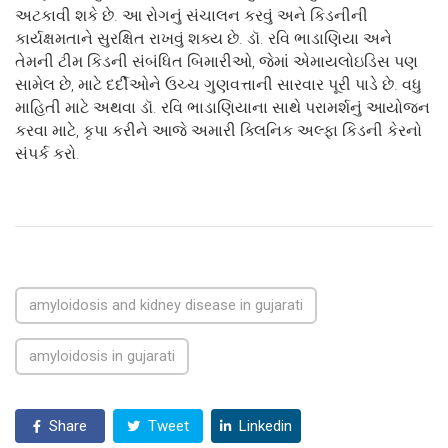
અટકાવી શકે છે. આ રોગનું સંચાલન કરવું અને કિડનીની
કાર્યક્ષમતાને સુરક્ષિત રાખવું શક્ય છે. ડૉ. રવિ ભાડાણિયા અને
તેમની ટીમ કિડની સંબંધિત બિમારીઓ, જેમાં એમાયલોઇડિસ પણ
સામેલ છે, માટે દર્દીઓને ઉચ્ચ ગુણવત્તાની સારવાર પૂરી પાડે છે. વધુ
માહિતી માટે અથવા ડૉ. રવિ ભાડાણિયાના સાથે પરામર્શનું આયોજન
કરવા માટે, કૃપા કરીને આજે અમારી ક્લિનિક અલ્ફા કિડની કેરનો
સંપર્ક કરો.
amyloidosis and kidney disease in gujarati
amyloidosis in gujarati
Share
Tweet
Linkedin