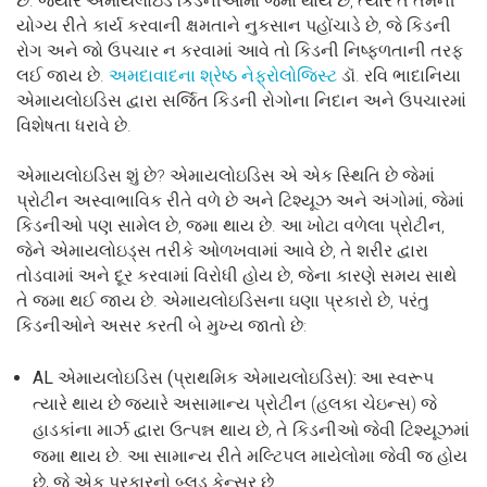
છે. જ્યારે એમાયલોઇડ કિડનીઓમાં જમા થાય છે, ત્યારે તે તેમની
યોગ્ય રીતે કાર્ય કરવાની ક્ષમતાને નુકસાન પહોંચાડે છે, જે કિડની
રોગ અને જો ઉપચાર ન કરવામાં આવે તો કિડની નિષ્ફળતાની તરફ
લઈ જાય છે.
અમદાવાદના શ્રેષ્ઠ નેફ્રોલોજિસ્ટ
ડૉ. રવિ ભાદાનિયા
એમાયલોઇડિસ દ્વારા સર્જિત કિડની રોગોના નિદાન અને ઉપચારમાં
વિશેષતા ધરાવે છે.
એમાયલોઇડિસ શું છે? એમાયલોઇડિસ એ એક સ્થિતિ છે જેમાં
પ્રોટીન અસ્વાભાવિક રીતે વળે છે અને ટિશ્યૂઝ અને અંગોમાં, જેમાં
કિડનીઓ પણ સામેલ છે, જમા થાય છે. આ ખોટા વળેલા પ્રોટીન,
જેને એમાયલોઇડ્સ તરીકે ઓળખવામાં આવે છે, તે શરીર દ્વારા
તોડવામાં અને દૂર કરવામાં વિરોધી હોય છે, જેના કારણે સમય સાથે
તે જમા થઈ જાય છે. એમાયલોઇડિસના ઘણા પ્રકારો છે, પરંતુ
કિડનીઓને અસર કરતી બે મુખ્ય જાતો છે:
AL એમાયલોઇડિસ (પ્રાથમિક એમાયલોઇડિસ):
આ સ્વરૂપ
ત્યારે થાય છે જ્યારે અસામાન્ય પ્રોટીન (હલકા ચેઇન્સ) જે
હાડકાંના માર્ઝ દ્વારા ઉત્પન્ન થાય છે, તે કિડનીઓ જેવી ટિશ્યૂઝમાં
જમા થાય છે. આ સામાન્ય રીતે મલ્ટિપલ માયેલોમા જેવી જ હોય
છે, જે એક પ્રકારનો બ્લડ કેન્સર છે.