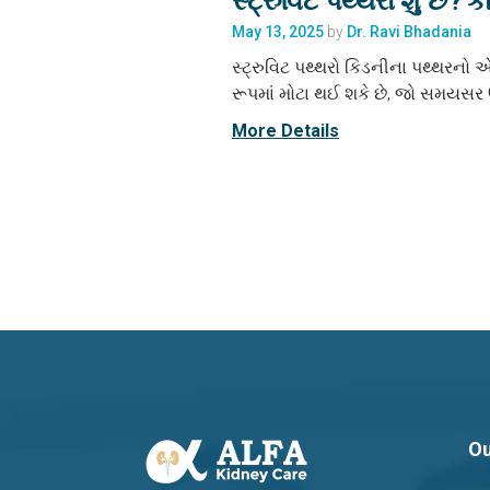
સ્ટ્રુવિટ પથ્થરો શું છે?
May 13, 2025
by
Dr. Ravi Bhadania
સ્ટ્રુવિટ પથ્થરો કિડનીના પથ્થરનો એ
રૂપમાં મોટા થઈ શકે છે, જો સમયસર
More Details
Ou