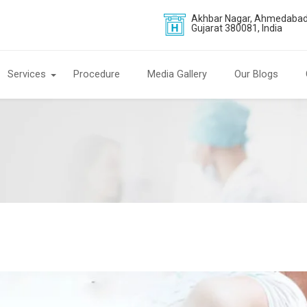
Akhbar Nagar, Ahmedabad
Gujarat 380081, India
Services
Procedure
Media Gallery
Our Blogs